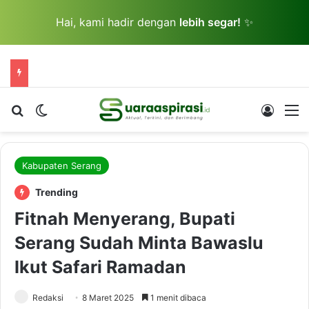
Hai, kami hadir dengan
lebih segar!
✨
Cari berita...
Switch skin
Log In
M
Kabupaten Serang
Trending
Fitnah Menyerang, Bupati
Serang Sudah Minta Bawaslu
Ikut Safari Ramadan
Redaksi
8 Maret 2025
1 menit dibaca