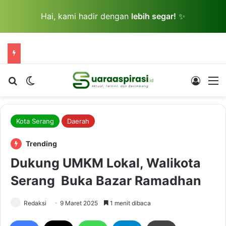
Hai, kami hadir dengan
lebih segar!
✨
Cari berita...
Switch skin
Log In
M
Kota Serang
Daerah
Trending
Dukung UMKM Lokal, Walikota
Serang Buka Bazar Ramadhan
Redaksi
9 Maret 2025
1 menit dibaca