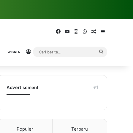
Facebook
YouTube
Instagram
WhatsApp
Random Article
Sidebar
Log In
Cari
WISATA
berita...
Advertisement
Populer
Terbaru