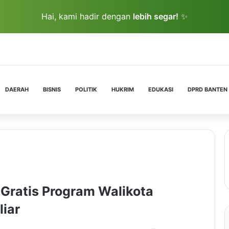
Hai, kami hadir dengan
lebih segar!
✨
DAERAH
BISNIS
POLITIK
HUKRIM
EDUKASI
DPRD BANTEN
Gratis Program Walikota
liar