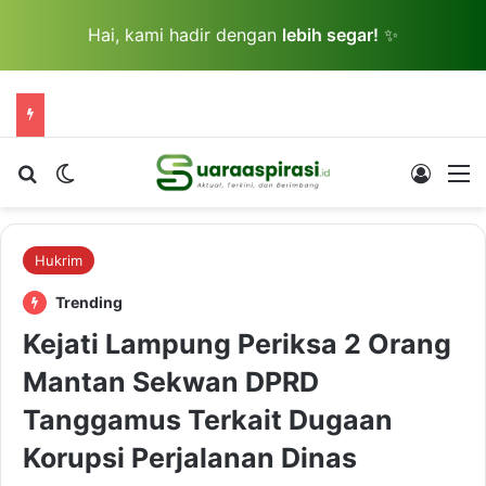
Hai, kami hadir dengan
lebih segar!
✨
Cari berita...
Switch skin
Log In
M
Hukrim
Trending
Kejati Lampung Periksa 2 Orang
Mantan Sekwan DPRD
Tanggamus Terkait Dugaan
Korupsi Perjalanan Dinas