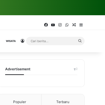
Facebook
YouTube
Instagram
WhatsApp
Random Article
Sidebar
Log In
Cari
WISATA
berita...
Advertisement
Populer
Terbaru