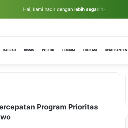
Hai, kami hadir dengan
lebih segar!
✨
DAERAH
BISNIS
POLITIK
HUKRIM
EDUKASI
DPRD BANTEN
rcepatan Program Prioritas
owo