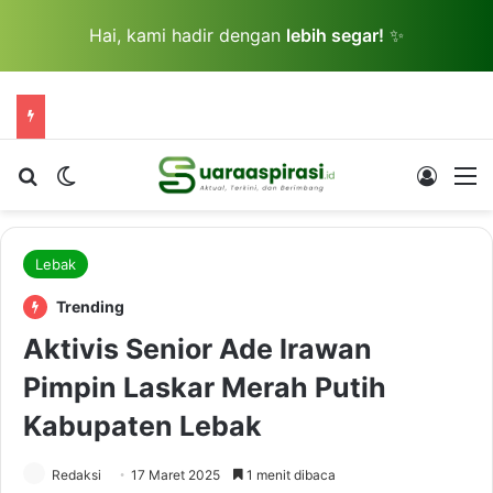
Hai, kami hadir dengan
lebih segar!
✨
Cari berita...
Switch skin
Log In
M
Lebak
Trending
Aktivis Senior Ade Irawan
Pimpin Laskar Merah Putih
Kabupaten Lebak
Redaksi
17 Maret 2025
1 menit dibaca