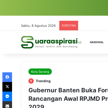
Sabtu, 8 Agustus 2026
SOROTAN
NASIONAL
Kota Serang
Facebook
Trending
X
Gubernur Banten Buka For
Messenger
Rancangan Awal RPJMD Pro
Share via Email
2029