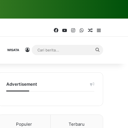
Facebook
YouTube
Instagram
WhatsApp
Random Article
Sidebar
Log In
Cari
WISATA
berita...
Advertisement
Populer
Terbaru