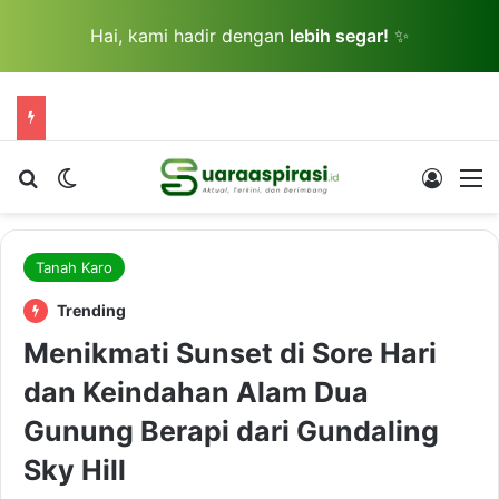
Hai, kami hadir dengan
lebih segar!
✨
Cari berita...
Switch skin
Log In
M
Tanah Karo
Trending
Menikmati Sunset di Sore Hari
dan Keindahan Alam Dua
Gunung Berapi dari Gundaling
Sky Hill