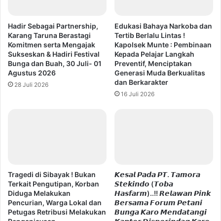
Hadir Sebagai Partnership,
Edukasi Bahaya Narkoba dan
Karang Taruna Berastagi
Tertib Berlalu Lintas !
Komitmen serta Mengajak
Kapolsek Munte : Pembinaan
Sukseskan & Hadiri Festival
Kepada Pelajar Langkah
Bunga dan Buah, 30 Juli- 01
Preventif, Menciptakan
Agustus 2026
Generasi Muda Berkualitas
dan Berkarakter
28 Juli 2026
16 Juli 2026
Tragedi di Sibayak ! Bukan
𝙆𝙚𝙨𝙖𝙡 𝙋𝙖𝙙𝙖 𝙋𝙏. 𝙏𝙖𝙢𝙤𝙧𝙖
Terkait Pengutipan, Korban
𝙎𝙩𝙚𝙠𝙞𝙣𝙙𝙤 (𝙏𝙤𝙗𝙖
Diduga Melakukan
𝙃𝙖𝙨𝙛𝙖𝙧𝙢)..!! 𝙍𝙚𝙡𝙖𝙬𝙖𝙣 𝙋𝙞𝙣𝙠
Pencurian, Warga Lokal dan
𝘽𝙚𝙧𝙨𝙖𝙢𝙖 𝙁𝙤𝙧𝙪𝙢 𝙋𝙚𝙩𝙖𝙣𝙞
Petugas Retribusi Melakukan
𝘽𝙪𝙣𝙜𝙖 𝙆𝙖𝙧𝙤 𝙈𝙚𝙣𝙙𝙖𝙩𝙖𝙣𝙜𝙞