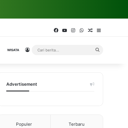
Facebook
YouTube
Instagram
WhatsApp
Random Article
Sidebar
Log In
Cari
WISATA
berita...
Advertisement
Populer
Terbaru