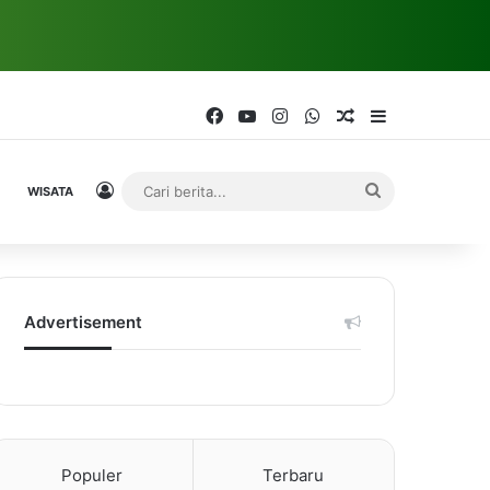
Facebook
YouTube
Instagram
WhatsApp
Random Article
Sidebar
Log In
Cari
WISATA
berita...
Advertisement
Populer
Terbaru