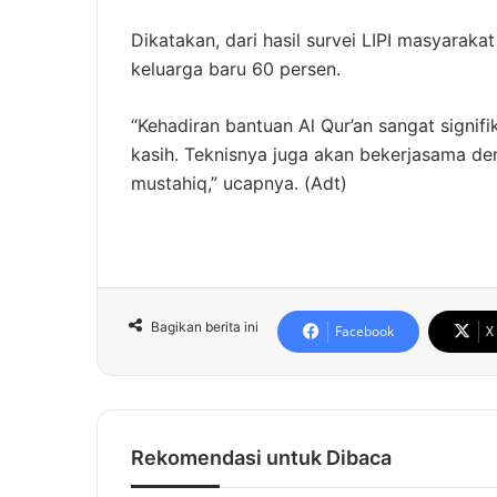
Dikatakan, dari hasil survei LIPI masyaraka
keluarga baru 60 persen.
“Kehadiran bantuan Al Qur’an sangat signif
kasih. Teknisnya juga akan bekerjasama d
mustahiq,” ucapnya. (Adt)
Bagikan berita ini
Facebook
X
Rekomendasi untuk Dibaca