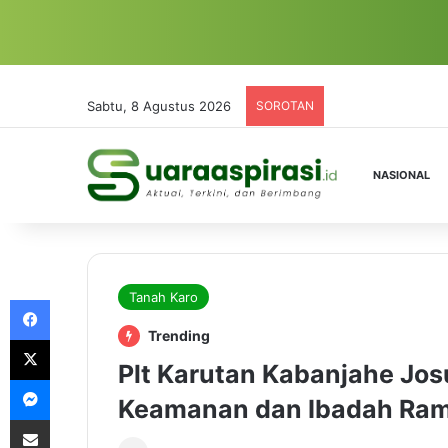
Sabtu, 8 Agustus 2026
SOROTAN
NASIONAL
Tanah Karo
Facebook
Trending
X
Plt Karutan Kabanjahe Jos
Messenger
Keamanan dan Ibadah Ram
Share via Email