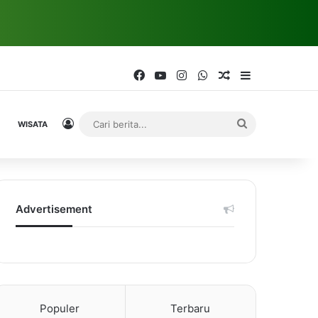
Facebook
YouTube
Instagram
WhatsApp
Random Article
Sidebar
Log In
Cari
WISATA
berita...
Advertisement
Populer
Terbaru