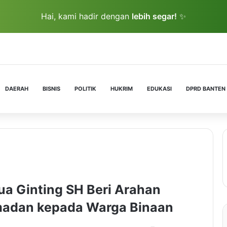
Hai, kami hadir dengan
lebih segar!
✨
DAERAH
BISNIS
POLITIK
HUKRIM
EDUKASI
DPRD BANTEN
ua Ginting SH Beri Arahan
adan kepada Warga Binaan