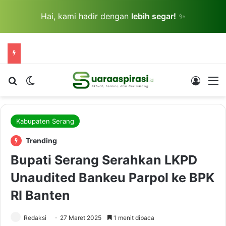
Hai, kami hadir dengan
lebih segar!
✨
Cari berita...
Switch skin
Log In
M
Kabupaten Serang
Trending
Bupati Serang Serahkan LKPD
Unaudited Bankeu Parpol ke BPK
RI Banten
Redaksi
27 Maret 2025
1 menit dibaca