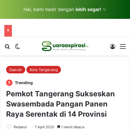
Hai, kami hadir dengan
lebih segar!
✨
Cari berita...
Switch skin
Log In
M
Daerah
Kota Tangerang
Trending
Pemkot Tangerang Sukseskan
Swasembada Pangan Panen
Raya Serentak di 14 Provinsi
Redaksi
7 April 2025
1 menit dibaca