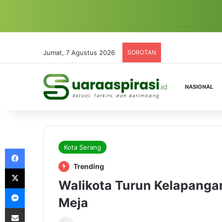
Jumat, 7 Agustus 2026
SOROTAN
NASIONAL
Kota Serang
Facebook
Trending
X
Walikota Turun Kelapanga
Messenger
Meja
Share via Email