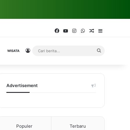
Facebook
YouTube
Instagram
WhatsApp
Random Article
Sidebar
Log In
Cari
WISATA
berita...
Advertisement
Populer
Terbaru