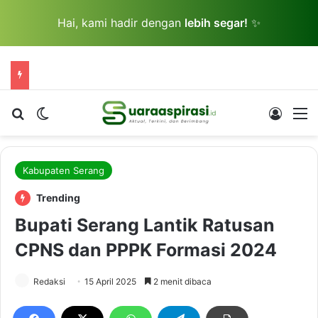
Hai, kami hadir dengan
lebih segar!
✨
Cari berita...
Switch skin
Log In
M
Kabupaten Serang
Trending
Bupati Serang Lantik Ratusan
CPNS dan PPPK Formasi 2024
Redaksi
15 April 2025
2 menit dibaca