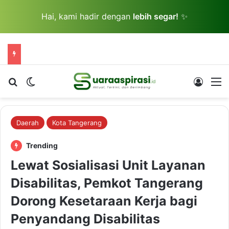
Hai, kami hadir dengan
lebih segar!
✨
Cari berita...
Switch skin
Log In
M
Daerah
Kota Tangerang
Trending
Lewat Sosialisasi Unit Layanan
Disabilitas, Pemkot Tangerang
Dorong Kesetaraan Kerja bagi
Penyandang Disabilitas