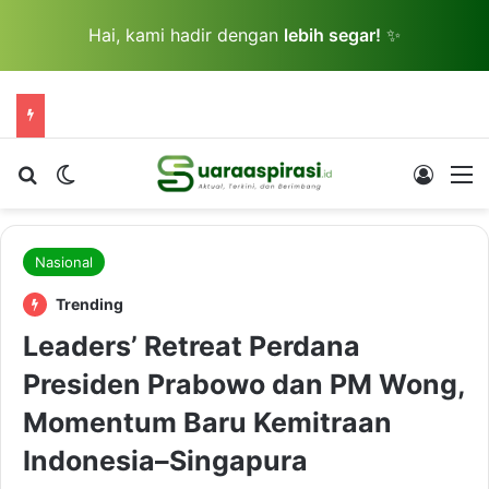
Hai, kami hadir dengan
lebih segar!
✨
Cari berita...
Switch skin
Log In
M
Nasional
Trending
Leaders’ Retreat Perdana
Presiden Prabowo dan PM Wong,
Momentum Baru Kemitraan
Indonesia–Singapura