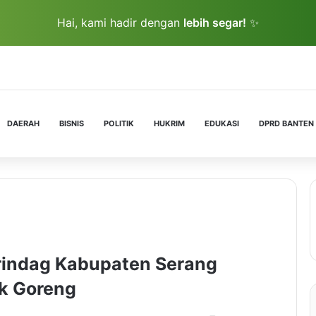
Hai, kami hadir dengan
lebih segar!
✨
DAERAH
BISNIS
POLITIK
HUKRIM
EDUKASI
DPRD BANTEN
rindag Kabupaten Serang
ak Goreng