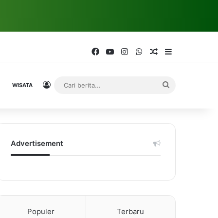
Facebook
YouTube
Instagram
WhatsApp
Random Article
Sidebar
Log In
Cari
WISATA
berita...
Advertisement
Populer
Terbaru