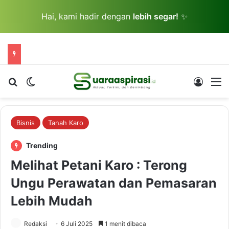
Hai, kami hadir dengan
lebih segar!
✨
Cari berita...
Switch skin
Log In
M
Bisnis
Tanah Karo
Trending
Melihat Petani Karo : Terong
Ungu Perawatan dan Pemasaran
Lebih Mudah
Redaksi
6 Juli 2025
1 menit dibaca