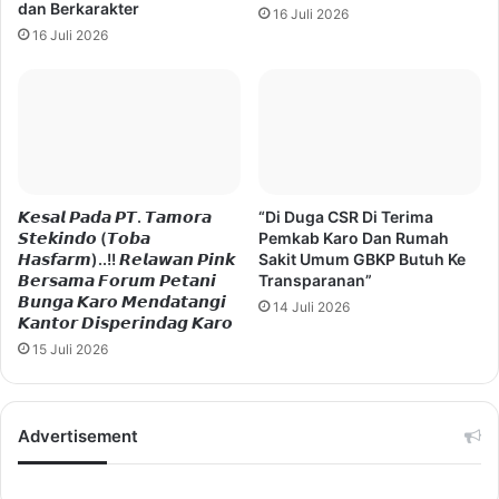
dan Berkarakter
16 Juli 2026
16 Juli 2026
𝙆𝙚𝙨𝙖𝙡 𝙋𝙖𝙙𝙖 𝙋𝙏. 𝙏𝙖𝙢𝙤𝙧𝙖
“Di Duga CSR Di Terima
𝙎𝙩𝙚𝙠𝙞𝙣𝙙𝙤 (𝙏𝙤𝙗𝙖
Pemkab Karo Dan Rumah
𝙃𝙖𝙨𝙛𝙖𝙧𝙢)..!! 𝙍𝙚𝙡𝙖𝙬𝙖𝙣 𝙋𝙞𝙣𝙠
Sakit Umum GBKP Butuh Ke
𝘽𝙚𝙧𝙨𝙖𝙢𝙖 𝙁𝙤𝙧𝙪𝙢 𝙋𝙚𝙩𝙖𝙣𝙞
Transparanan”
𝘽𝙪𝙣𝙜𝙖 𝙆𝙖𝙧𝙤 𝙈𝙚𝙣𝙙𝙖𝙩𝙖𝙣𝙜𝙞
14 Juli 2026
𝙆𝙖𝙣𝙩𝙤𝙧 𝘿𝙞𝙨𝙥𝙚𝙧𝙞𝙣𝙙𝙖𝙜 𝙆𝙖𝙧𝙤
15 Juli 2026
Advertisement