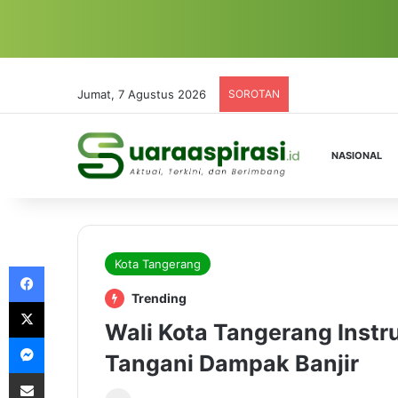
Jumat, 7 Agustus 2026
SOROTAN
NASIONAL
Kota Tangerang
Facebook
Trending
X
Wali Kota Tangerang Inst
Messenger
Tangani Dampak Banjir
Share via Email