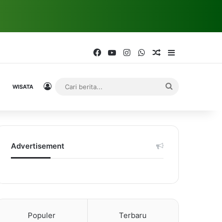
Facebook
YouTube
Instagram
WhatsApp
Random Article
Sidebar
Log In
Cari
WISATA
berita...
Advertisement
Populer
Terbaru