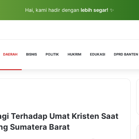
Hai, kami hadir dengan
lebih segar!
✨
DAERAH
BISNIS
POLITIK
HUKRIM
EDUKASI
DPRD BANTEN
agi Terhadap Umat Kristen Saat
ng Sumatera Barat