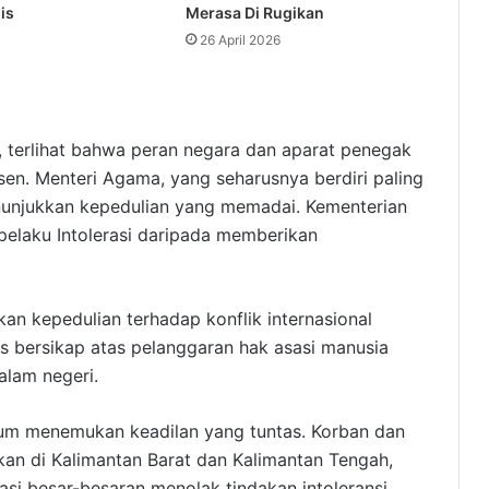
is
Merasa Di Rugikan
26 April 2026
, terlihat bahwa peran negara dan aparat penegak
en. Menteri Agama, yang seharusnya berdiri paling
nunjukkan kepedulian yang memadai. Kementerian
elaku Intolerasi daripada memberikan
kan kepedulian terhadap konflik internasional
as bersikap atas pelanggaran hak asasi manusia
alam negeri.
elum menemukan keadilan yang tuntas. Korban dan
an di Kalimantan Barat dan Kalimantan Tengah,
i besar-besaran menolak tindakan intoleransi,