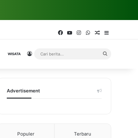
Facebook
YouTube
Instagram
WhatsApp
Random Article
Sidebar
Log In
Cari
WISATA
berita...
Advertisement
Populer
Terbaru