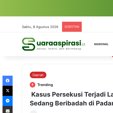
Sabtu, 8 Agustus 2026
SOROTAN
NASIONAL
Daerah
Facebook
Trending
X
Kasus Persekusi Terjadi L
Messenger
Sedang Beribadah di Pada
Share via Email