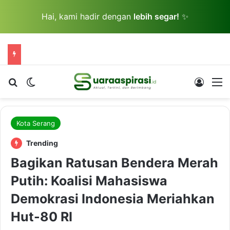
Hai, kami hadir dengan
lebih segar!
✨
Cari berita...
Switch skin
Log In
M
Kota Serang
Trending
Bagikan Ratusan Bendera Merah
Putih: Koalisi Mahasiswa
Demokrasi Indonesia Meriahkan
Hut-80 RI