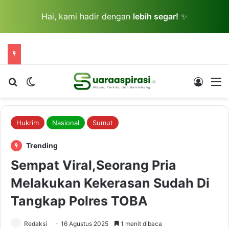
Hai, kami hadir dengan
lebih segar!
✨
Cari berita...
Switch skin
Log In
M
Hukrim
Nasional
Sumut
Trending
Sempat Viral,Seorang Pria
Melakukan Kekerasan Sudah Di
Tangkap Polres TOBA
Redaksi
16 Agustus 2025
1 menit dibaca