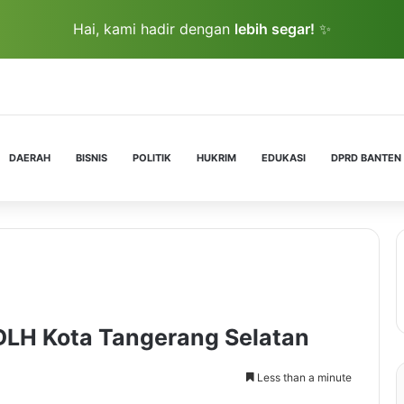
Hai, kami hadir dengan
lebih segar!
✨
DAERAH
BISNIS
POLITIK
HUKRIM
EDUKASI
DPRD BANTEN
DLH Kota Tangerang Selatan
Less than a minute