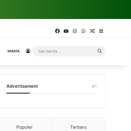
Facebook
YouTube
Instagram
WhatsApp
Random Article
Sidebar
Log In
Cari
WISATA
berita...
Advertisement
Populer
Terbaru