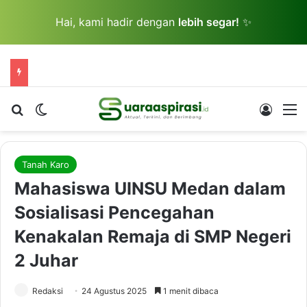
Hai, kami hadir dengan
lebih segar!
✨
Cari berita...
Switch skin
Log In
M
Tanah Karo
Mahasiswa UINSU Medan dalam
Sosialisasi Pencegahan
Kenakalan Remaja di SMP Negeri
2 Juhar
Redaksi
24 Agustus 2025
1 menit dibaca