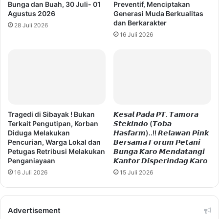
Bunga dan Buah, 30 Juli- 01
Preventif, Menciptakan
Agustus 2026
Generasi Muda Berkualitas
dan Berkarakter
28 Juli 2026
16 Juli 2026
Tragedi di Sibayak ! Bukan
𝙆𝙚𝙨𝙖𝙡 𝙋𝙖𝙙𝙖 𝙋𝙏. 𝙏𝙖𝙢𝙤𝙧𝙖
Terkait Pengutipan, Korban
𝙎𝙩𝙚𝙠𝙞𝙣𝙙𝙤 (𝙏𝙤𝙗𝙖
Diduga Melakukan
𝙃𝙖𝙨𝙛𝙖𝙧𝙢)..!! 𝙍𝙚𝙡𝙖𝙬𝙖𝙣 𝙋𝙞𝙣𝙠
Pencurian, Warga Lokal dan
𝘽𝙚𝙧𝙨𝙖𝙢𝙖 𝙁𝙤𝙧𝙪𝙢 𝙋𝙚𝙩𝙖𝙣𝙞
Petugas Retribusi Melakukan
𝘽𝙪𝙣𝙜𝙖 𝙆𝙖𝙧𝙤 𝙈𝙚𝙣𝙙𝙖𝙩𝙖𝙣𝙜𝙞
Penganiayaan
𝙆𝙖𝙣𝙩𝙤𝙧 𝘿𝙞𝙨𝙥𝙚𝙧𝙞𝙣𝙙𝙖𝙜 𝙆𝙖𝙧𝙤
16 Juli 2026
15 Juli 2026
Advertisement