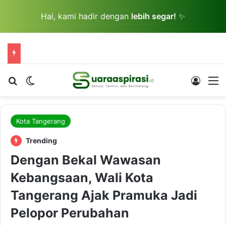
Hai, kami hadir dengan
lebih segar!
✨
Cari berita...
Switch skin
Log In
M
Kota Tangerang
Trending
Dengan Bekal Wawasan
Kebangsaan, Wali Kota
Tangerang Ajak Pramuka Jadi
Pelopor Perubahan