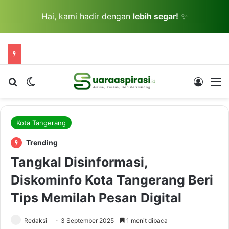
Hai, kami hadir dengan
lebih segar!
✨
Cari berita...
Switch skin
Log In
M
Kota Tangerang
Trending
Tangkal Disinformasi,
Diskominfo Kota Tangerang Beri
Tips Memilah Pesan Digital
Redaksi
3 September 2025
1 menit dibaca