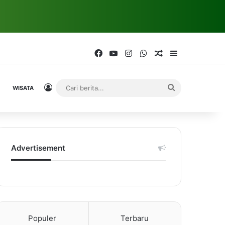
Facebook
YouTube
Instagram
WhatsApp
Random Article
Sidebar
Log In
Cari
WISATA
berita...
Advertisement
Populer
Terbaru