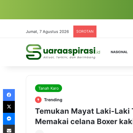
Jumat, 7 Agustus 2026
SOROTAN
NASIONAL
Tanah Karo
Facebook
Trending
X
Temukan Mayat Laki-Laki T
Messenger
Memakai celana Boxer kaki 
Share via Email