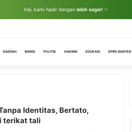
Hai, kami hadir dengan
lebih segar!
✨
DAERAH
BISNIS
POLITIK
HUKRIM
EDUKASI
DPRD BANTEN
anpa Identitas, Bertato,
terikat tali