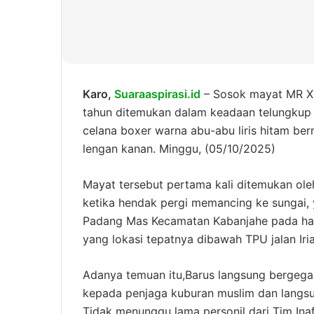
Karo,
Suaraaspirasi.id
– Sosok mayat MR X b
tahun ditemukan dalam keadaan telungku
celana boxer warna abu-abu liris hitam be
lengan kanan. Minggu, (05/10/2025)
Mayat tersebut pertama kali ditemukan ol
ketika hendak pergi memancing ke sungai, 
Padang Mas Kecamatan Kabanjahe pada hari
yang lokasi tepatnya dibawah TPU jalan Iri
Adanya temuan itu,Barus langsung bergeg
kepada penjaga kuburan muslim dan langsu
Tidak menunggu lama personil dari Tim Ina