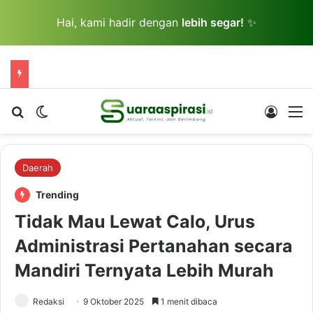
Hai, kami hadir dengan
lebih segar!
✨
Cari berita...
Switch skin
Log In
M
Daerah
Trending
Tidak Mau Lewat Calo, Urus
Administrasi Pertanahan secara
Mandiri Ternyata Lebih Murah
Redaksi
9 Oktober 2025
1 menit dibaca