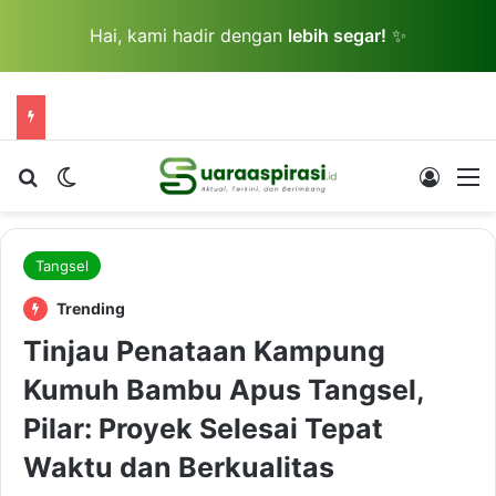
Hai, kami hadir dengan
lebih segar!
✨
Cari berita...
Switch skin
Log In
M
Tangsel
Trending
Tinjau Penataan Kampung
Kumuh Bambu Apus Tangsel,
Pilar: Proyek Selesai Tepat
Waktu dan Berkualitas