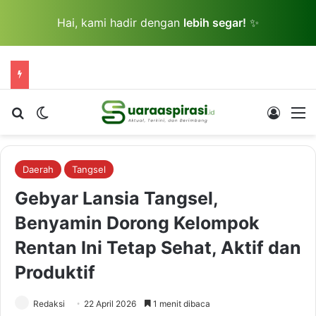
Hai, kami hadir dengan
lebih segar!
✨
Cari berita...
Switch skin
Log In
M
Daerah
Tangsel
Gebyar Lansia Tangsel,
Benyamin Dorong Kelompok
Rentan Ini Tetap Sehat, Aktif dan
Produktif
Redaksi
22 April 2026
1 menit dibaca