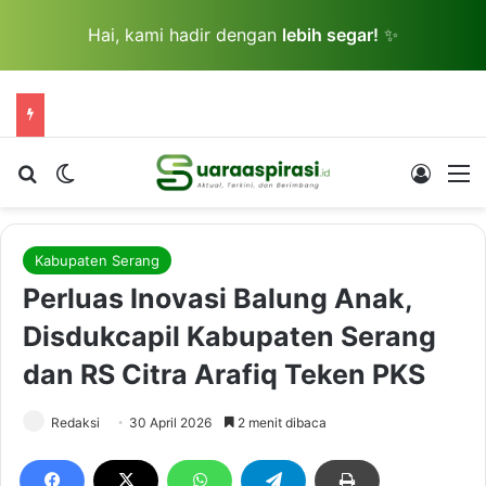
Hai, kami hadir dengan
lebih segar!
✨
Cari berita...
Switch skin
Log In
M
Kabupaten Serang
Perluas Inovasi Balung Anak,
Disdukcapil Kabupaten Serang
dan RS Citra Arafiq Teken PKS
Redaksi
30 April 2026
2 menit dibaca