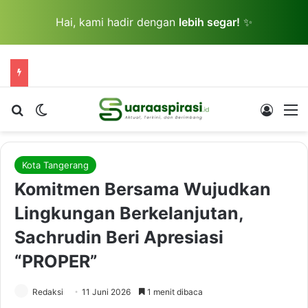
Hai, kami hadir dengan
lebih segar!
✨
Cari berita...
Switch skin
Log In
M
Kota Tangerang
Komitmen Bersama Wujudkan
Lingkungan Berkelanjutan,
Sachrudin Beri Apresiasi
“PROPER”
Redaksi
11 Juni 2026
1 menit dibaca