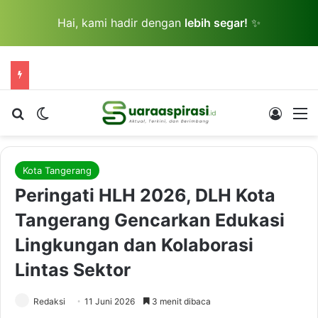
Hai, kami hadir dengan
lebih segar!
✨
Cari berita...
Switch skin
Log In
M
Kota Tangerang
Peringati HLH 2026, DLH Kota
Tangerang Gencarkan Edukasi
Lingkungan dan Kolaborasi
Lintas Sektor
Redaksi
11 Juni 2026
3 menit dibaca