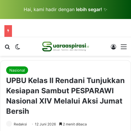
Hai, kami hadir dengan
lebih segar!
✨
Cari berita...
Switch skin
Log In
M
Nasional
UPBU Kelas II Rendani Tunjukkan
Kesiapan Sambut PESPARAWI
Nasional XIV Melalui Aksi Jumat
Bersih
Redaksi
12 Juni 2026
2 menit dibaca