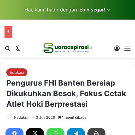
Hai, kami hadir dengan
lebih segar!
✨
Cari berita...
Switch skin
Log In
M
Edukasi
Pengurus FHI Banten Bersiap
Dikukuhkan Besok, Fokus Cetak
Atlet Hoki Berprestasi
Redaksi
3 Juli 2026
1 menit dibaca