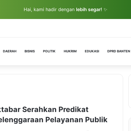
Hai, kami hadir dengan
lebih segar!
✨
DAERAH
BISNIS
POLITIK
HUKRIM
EDUKASI
DPRD BANTEN
tabar Serahkan Predikat
elenggaraan Pelayanan Publik