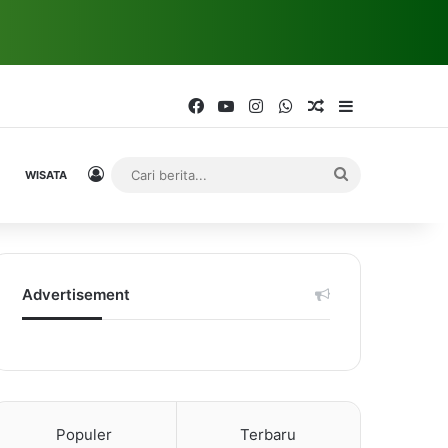
Facebook
YouTube
Instagram
WhatsApp
Random Article
Sidebar
Log In
Cari
WISATA
berita...
Advertisement
Populer
Terbaru