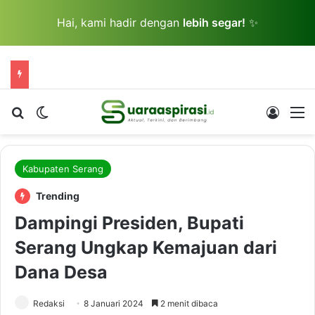
Hai, kami hadir dengan
lebih segar!
✨
Cari berita...
Switch skin
Log In
M
Kabupaten Serang
Trending
Dampingi Presiden, Bupati
Serang Ungkap Kemajuan dari
Dana Desa
Redaksi
8 Januari 2024
2 menit dibaca