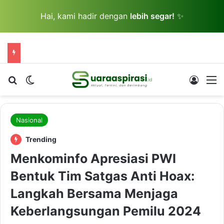
Hai, kami hadir dengan
lebih segar!
✨
Cari berita...
Switch skin
Log In
M
Nasional
Trending
Menkominfo Apresiasi PWI
Bentuk Tim Satgas Anti Hoax:
Langkah Bersama Menjaga
Keberlangsungan Pemilu 2024