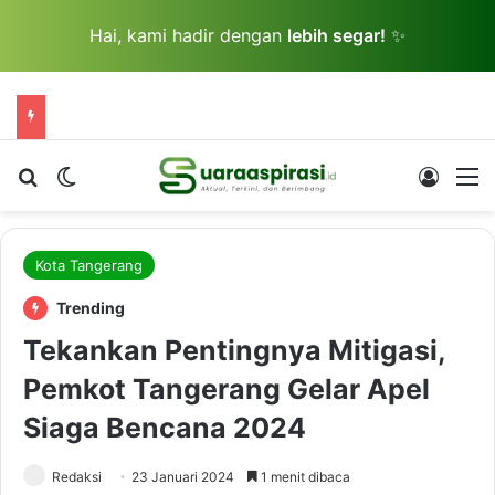
Hai, kami hadir dengan
lebih segar!
✨
Cari berita...
Switch skin
Log In
M
Kota Tangerang
Trending
Tekankan Pentingnya Mitigasi,
Pemkot Tangerang Gelar Apel
Siaga Bencana 2024
Redaksi
23 Januari 2024
1 menit dibaca