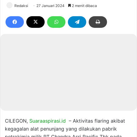
Redaksi
27 Januari 2024
2 menit dibaca
CILEGON,
Suaraaspirasi.id
– Aktivitas flaring akibat
kegagalan alat penunjang yang dilakukan pabrik
petrokimia milik PT Chandra Asri Pacific Tbk pada