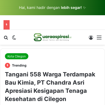
Hai, kami hadir dengan
lebih segar!
✨
Cari berita...
Switch skin
Log In
M
Kota Cilegon
Trending
Tangani 558 Warga Terdampak
Bau Kimia, PT Chandra Asri
Apresiasi Kesigapan Tenaga
Kesehatan di Cilegon