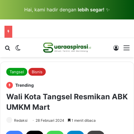
Hai, kami hadir dengan
lebih segar!
✨
Cari berita...
Switch skin
Log In
M
Tangsel
Bisnis
Trending
Wali Kota Tangsel Resmikan ABK
UMKM Mart
Redaksi
28 Februari 2024
1 menit dibaca