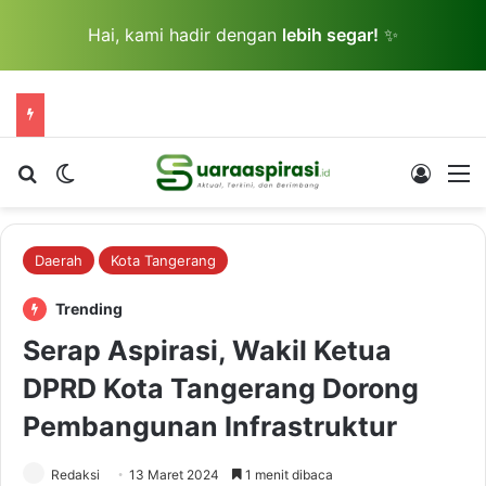
Hai, kami hadir dengan
lebih segar!
✨
Cari berita...
Switch skin
Log In
M
Daerah
Kota Tangerang
Trending
Serap Aspirasi, Wakil Ketua
DPRD Kota Tangerang Dorong
Pembangunan Infrastruktur
Redaksi
13 Maret 2024
1 menit dibaca