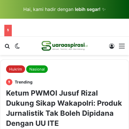
Hai, kami hadir dengan
lebih segar!
✨
Cari berita...
Switch skin
Log In
M
Hukrim
Nasional
Trending
Ketum PWMOI Jusuf Rizal
Dukung Sikap Wakapolri: Produk
Jurnalistik Tak Boleh Dipidana
Dengan UU ITE