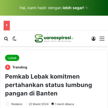
Hai, kami hadir dengan
lebih segar!
✨
Cari berita...
Switch skin
Log In
M
Lebak
Trending
Pemkab Lebak komitmen
pertahankan status lumbung
pangan di Banten
Redaksi
22 Maret 2024
1 menit dibaca