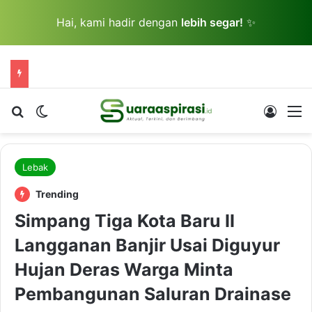
Hai, kami hadir dengan
lebih segar!
✨
Cari berita...
Switch skin
Log In
M
Lebak
Trending
Simpang Tiga Kota Baru II
Langganan Banjir Usai Diguyur
Hujan Deras Warga Minta
Pembangunan Saluran Drainase