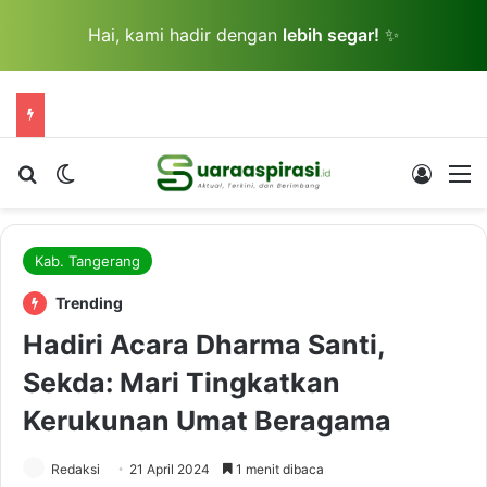
Hai, kami hadir dengan
lebih segar!
✨
Cari berita...
Switch skin
Log In
M
Kab. Tangerang
Trending
Hadiri Acara Dharma Santi,
Sekda: Mari Tingkatkan
Kerukunan Umat Beragama
Redaksi
21 April 2024
1 menit dibaca