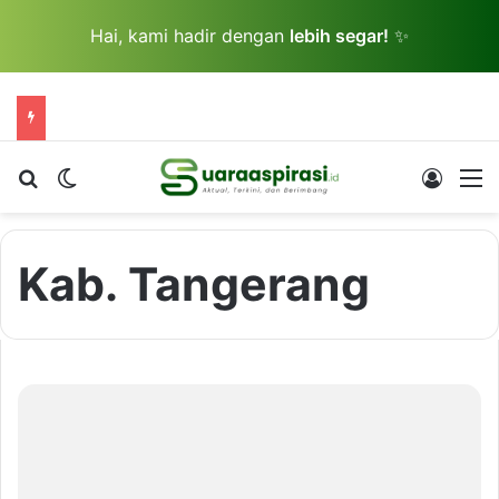
Hai, kami hadir dengan
lebih segar!
✨
Cari berita...
Switch skin
Log In
M
Kab. Tangerang