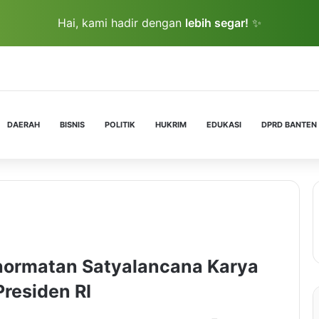
Hai, kami hadir dengan
lebih segar!
✨
DAERAH
BISNIS
POLITIK
HUKRIM
EDUKASI
DPRD BANTEN
hormatan Satyalancana Karya
Presiden RI