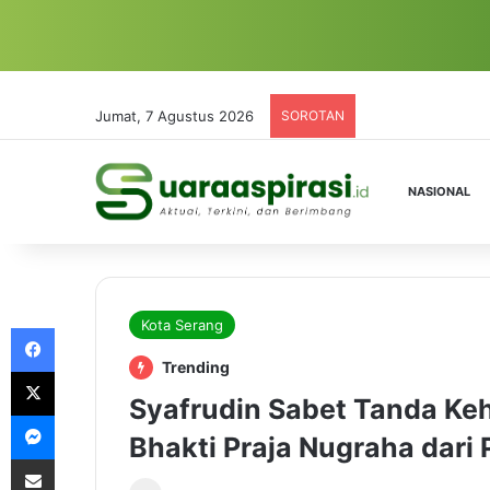
Jumat, 7 Agustus 2026
SOROTAN
NASIONAL
Kota Serang
Facebook
Trending
X
Syafrudin Sabet Tanda Ke
Messenger
Bhakti Praja Nugraha dari 
Share via Email