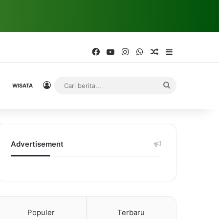
Facebook
YouTube
Instagram
WhatsApp
Random Article
Sidebar
Log In
Cari
WISATA
berita...
Advertisement
Populer
Terbaru