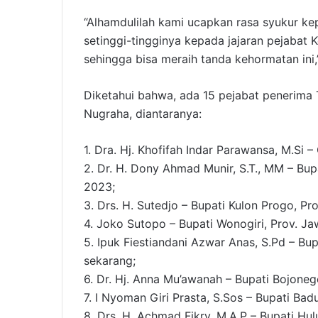
“Alhamdulilah kami ucapkan rasa syukur k
setinggi-tingginya kepada jajaran pejabat
sehingga bisa meraih tanda kehormatan ini,
Diketahui bahwa, ada 15 pejabat penerima
Nugraha, diantaranya:
1. Dra. Hj. Khofifah Indar Parawansa, M.Si
2. Dr. H. Dony Ahmad Munir, S.T., MM – Bu
2023;
3. Drs. H. Sutedjo – Bupati Kulon Progo, Pr
4. Joko Sutopo – Bupati Wonogiri, Prov. J
5. Ipuk Fiestiandani Azwar Anas, S.Pd – Bu
sekarang;
6. Dr. Hj. Anna Mu’awanah – Bupati Bojone
7. I Nyoman Giri Prasta, S.Sos – Bupati Bad
8. Drs. H. Achmad Fikry, M.A.P – Bupati Hul