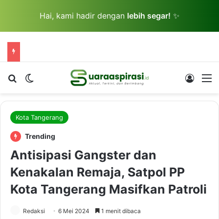
Hai, kami hadir dengan
lebih segar!
✨
Cari berita...
Switch skin
Log In
M
Kota Tangerang
Trending
Antisipasi Gangster dan
Kenakalan Remaja, Satpol PP
Kota Tangerang Masifkan Patroli
Redaksi
6 Mei 2024
1 menit dibaca